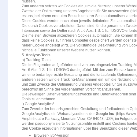
müssen.
Zum anderen setzten wir Cookies ein, um die Nutzung unserer Websit
Zwecke der Optimierung unseres Angebotes für Sie auszuwerten (sieh
es uns, bei einem erneuten Besuch unserer Seite automatisch zu erke
Diese Cookies werden nach einer jeweils definierten Zeit automatisch
Die durch Cookies verarbeiteten Daten sind für die genannten Zwec
Interessen sowie der Dritter nach Art. 6 Abs. 1 S. 1 lit. f DSGVO erforde
Die meisten Browser akzeptieren Cookies automatisch. Sie können Ih
dass keine Cookies auf Ihrem Computer gespeichert werden oder stets
neuer Cookie angelegt wird. Die vollständige Deaktivierung von Coo
nicht alle Funktionen unserer Website nutzen können.
5. Analyse-Tools
a) Tracking-Tools
Die im Folgenden aufgeführten und von uns eingesetzten Tracking
Art. 6 Abs. 1 S. 1 lit. f DSGVO durchgeführt. Mit den zum Einsatz 
wir eine bedarfsgerechte Gestaltung und die fortlaufende Optimierun
anderen setzen wir die Tracking-Maßnahmen ein, um die Nutzung unse
und zum Zwecke der Optimierung unseres Angebotes für Sie auszuwer
berechtigt im Sinne der vorgenannten Vorschrift anzusehen.
Die jeweiligen Datenverarbeitungszwecke und Datenkategorien sind
Tools zu entnehmen.
1
i) Google Analytics
Zum Zwecke der bedarfsgerechten Gestaltung und fortlaufenden Opti
Google Analytics, ein Webanalysedienst der
Google Inc
. (https://www
Amphitheatre Parkway, Mountain View, CA 94043, USA; im Folgende
werden pseudonymisierte Nutzungsprofile erstellt und Cookies (siehe 
den Cookie erzeugten Informationen über Ihre Benutzung dieser Web
Browser-Typ/-Version,