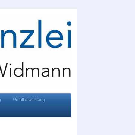
g
Unfallabwicklung