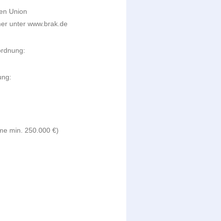
hen Union
er unter www.brak.de
ordnung:
ung:
me min. 250.000 €)