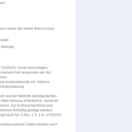
ert:
ners sowie der Name Ihres Access-
eitet:
 Website,
it. f DSGVO. Unser berechtigtes
n keinem Fall verwenden wir die
ehen.
wie Analysedienste ein. Nähere
schutzerklärung.
 ein auf der Website bereitgestelltes
Mail-Adresse erforderlich, damit wir
nnen. Zur Kollisionsprüfung sind
önnen freiwillig getätigt werden.
t nach Art. 6 Abs. 1 S. 1 lit. a DSGVO
rsonenbezogenen Daten werden nach