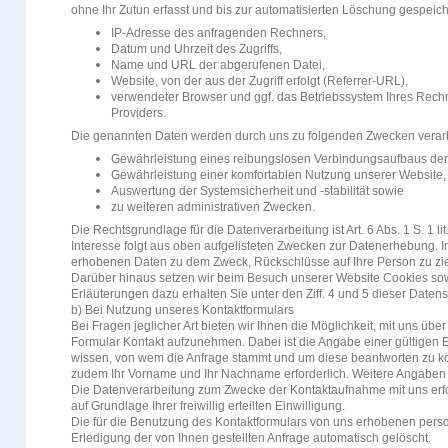
ohne Ihr Zutun erfasst und bis zur automatisierten Löschung gespeich
IP-Adresse des anfragenden Rechners,
Datum und Uhrzeit des Zugriffs,
Name und URL der abgerufenen Datei,
Website, von der aus der Zugriff erfolgt (Referrer-URL),
verwendeter Browser und ggf. das Betriebssystem Ihres Rech
Providers.
Die genannten Daten werden durch uns zu folgenden Zwecken verarb
Gewährleistung eines reibungslosen Verbindungsaufbaus der
Gewährleistung einer komfortablen Nutzung unserer Website,
Auswertung der Systemsicherheit und -stabilität sowie
zu weiteren administrativen Zwecken.
Die Rechtsgrundlage für die Datenverarbeitung ist Art. 6 Abs. 1 S. 1 l
Interesse folgt aus oben aufgelisteten Zwecken zur Datenerhebung. I
erhobenen Daten zu dem Zweck, Rückschlüsse auf Ihre Person zu zi
Darüber hinaus setzen wir beim Besuch unserer Website Cookies so
Erläuterungen dazu erhalten Sie unter den Ziff. 4 und 5 dieser Daten
b) Bei Nutzung unseres Kontaktformulars
Bei Fragen jeglicher Art bieten wir Ihnen die Möglichkeit, mit uns über
Formular Kontakt aufzunehmen. Dabei ist die Angabe einer gültigen E-
wissen, von wem die Anfrage stammt und um diese beantworten zu kö
zudem Ihr Vorname und Ihr Nachname erforderlich. Weitere Angaben k
Die Datenverarbeitung zum Zwecke der Kontaktaufnahme mit uns erfolg
auf Grundlage Ihrer freiwillig erteilten Einwilligung.
Die für die Benutzung des Kontaktformulars von uns erhobenen pe
Erledigung der von Ihnen gestellten Anfrage automatisch gelöscht.