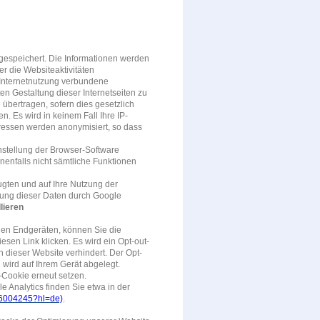
gespeichert. Die Informationen werden
r die Websiteaktivitäten
Internetnutzung verbundene
n Gestaltung dieser Internetseiten zu
übertragen, sofern dies gesetzlich
n. Es wird in keinem Fall Ihre IP-
essen werden anonymisiert, so dass
nstellung der Browser-Software
nenfalls nicht sämtliche Funktionen
gten und auf Ihre Nutzung der
itung dieser Daten durch Google
lieren
len Endgeräten, können Sie die
sen Link klicken. Es wird ein Opt-out-
 dieser Website verhindert. Der Opt-
 wird auf Ihrem Gerät abgelegt.
-Cookie erneut setzen.
Analytics finden Sie etwa in der
r/6004245?hl=de)
.