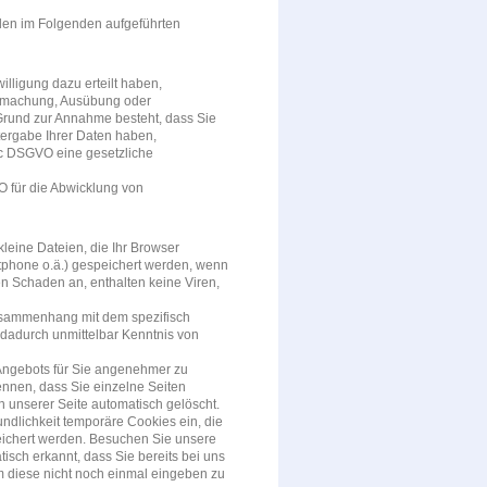
 den im Folgenden aufgeführten
willigung dazu erteilt haben,
endmachung, Ausübung oder
 Grund zur Annahme besteht, dass Sie
tergabe Ihrer Daten haben,
t. c DSGVO eine gesetzliche
VO für die Abwicklung von
kleine Dateien, die Ihr Browser
rtphone o.ä.) gespeichert werden, wenn
n Schaden an, enthalten keine Viren,
Zusammenhang mit dem spezifisch
 dadurch unmittelbar Kenntnis von
 Angebots für Sie angenehmer zu
ennen, dass Sie einzelne Seiten
 unserer Seite automatisch gelöscht.
undlichkeit temporäre Cookies ein, die
eichert werden. Besuchen Sie unsere
isch erkannt, dass Sie bereits bei uns
m diese nicht noch einmal eingeben zu