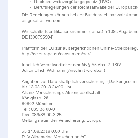
Rechtsanwaltsvergütungsgesetz (RVG)
Berufsregelungen der Rechtsanwälte der Europäisc
Die Regelungen können bei der Bundesrechtsanwaltskamm
eingesehen werden.
Wirtschafts-Identifikationsnummer gemäß § 139c Abgaben
DE [300795904]
Plattform der EU zur außergerichtlichen Online-Streitbeileg
http://ec.europa.eu/consumers/odr/
Inhaltlich Verantwortlicher gemäß § 55 Abs. 2 RStV:
Julian Ulrich
Widmann
(Anschrift wie oben)
Angaben zur Berufshaftpflichtversicherung: (Deckungssum
bis 13.08.2018 24:00 Uhr:
Allianz-Versicherungs-Aktiengesellschaft
Königinstr. 28
80802 München
Tel.: 089/38 00-0
Fax: 089/38 00-3 25
Geltungsraum der Versicherung: Europa
ab 14.08.2018 0:00 Uhr:
R+V Allgemeine Versicherung AG