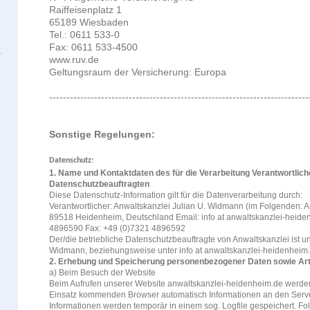
Raiffeisenplatz 1
65189 Wiesbaden
Tel.: 0611 533-0
Fax: 0611 533-4500
www.ruv.de
Geltungsraum der Versicherung: Europa
---------------------------------------------------------------------------
Sonstige Regelungen:
Datenschutz:
1. Name und Kontaktdaten des für die Verarbeitung Verantwortlich
Datenschutzbeauftragten
Diese Datenschutz-Information gilt für die Datenverarbeitung durch:
Verantwortlicher: Anwaltskanzlei Julian U. Widmann (im Folgenden: A
89518 Heidenheim, Deutschland Email: info at anwaltskanzlei-heide
4896590 Fax: +49 (0)7321 4896592
Der/die betriebliche Datenschutzbeauftragte von Anwaltskanzlei ist unte
Widmann, beziehungsweise unter info at anwaltskanzlei-heidenheim.
2. Erhebung und Speicherung personenbezogener Daten sowie Ar
a) Beim Besuch der Website
Beim Aufrufen unserer Website anwaltskanzlei-heidenheim.de werde
Einsatz kommenden Browser automatisch Informationen an den Serve
Informationen werden temporär in einem sog. Logfile gespeichert. F