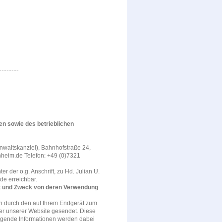
--------
en sowie des betrieblichen
nwaltskanzlei), Bahnhofstraße 24,
nheim.de Telefon: +49 (0)7321
r der o.g. Anschrift, zu Hd. Julian U.
de erreichbar.
t und Zweck von deren Verwendung
n durch den auf Ihrem Endgerät zum
r unserer Website gesendet. Diese
olgende Informationen werden dabei