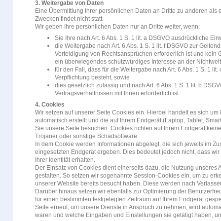
3. Weitergabe von Daten
Eine Übermittlung Ihrer persönlichen Daten an Dritte zu anderen als
Zwecken findet nicht statt.
Wir geben Ihre persönlichen Daten nur an Dritte weiter, wenn:
Sie Ihre nach Art. 6 Abs. 1 S. 1 lit. a DSGVO ausdrückliche Ein
die Weitergabe nach Art. 6 Abs. 1 S. 1 lit. f DSGVO zur Gelt
Verteidigung von Rechtsansprüchen erforderlich ist und kein
ein überwiegendes schutzwürdiges Interesse an der Nichtwei
für den Fall, dass für die Weitergabe nach Art. 6 Abs. 1 S. 1 li
Verpflichtung besteht, sowie
dies gesetzlich zulässig und nach Art. 6 Abs. 1 S. 1 lit. b DSG
Vertragsverhältnissen mit Ihnen erforderlich ist.
4. Cookies
Wir setzen auf unserer Seite Cookies ein. Hierbei handelt es sich um 
automatisch erstellt und die auf Ihrem Endgerät (Laptop, Tablet, Sma
Sie unsere Seite besuchen. Cookies richten auf Ihrem Endgerät keine
Trojaner oder sonstige Schadsoftware.
In dem Cookie werden Informationen abgelegt, die sich jeweils im 
eingesetzten Endgerät ergeben. Dies bedeutet jedoch nicht, dass wir
Ihrer Identität erhalten.
Der Einsatz von Cookies dient einerseits dazu, die Nutzung unseres
gestalten. So setzen wir sogenannte Session-Cookies ein, um zu erk
unserer Website bereits besucht haben. Diese werden nach Verlassen
Darüber hinaus setzen wir ebenfalls zur Optimierung der Benutzerfre
für einen bestimmten festgelegten Zeitraum auf Ihrem Endgerät gesp
Seite erneut, um unsere Dienste in Anspruch zu nehmen, wird automat
waren und welche Eingaben und Einstellungen sie getätigt haben, u