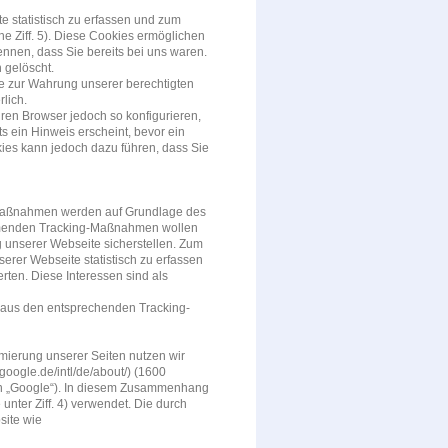
e statistisch zu erfassen und zum
e Ziff. 5). Diese Cookies ermöglichen
nnen, dass Sie bereits bei uns waren.
 gelöscht.
ke zur Wahrung unserer berechtigten
rlich.
ren Browser jedoch so konfigurieren,
 ein Hinweis erscheint, bevor ein
kies kann jedoch dazu führen, dass Sie
-Maßnahmen werden auf Grundlage des
kommenden Tracking-Maßnahmen wollen
g unserer Webseite sicherstellen. Zum
rer Webseite statistisch zu erfassen
ten. Diese Interessen sind als
 aus den entsprechenden Tracking-
mierung unserer Seiten nutzen wir
.google.de/intl/de/about/) (1600
n „Google“). In diesem Zusammenhang
unter Ziff. 4) verwendet. Die durch
site wie