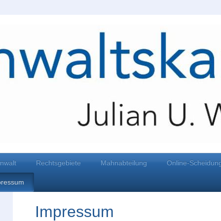
nwalt
Rechtsgebiete
Mahnabteilung
Online-Scheidun
pressum
Impressum