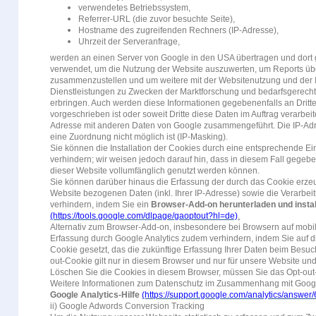
verwendetes Betriebssystem,
Referrer-URL (die zuvor besuchte Seite),
Hostname des zugreifenden Rechners (IP-Adresse),
Uhrzeit der Serveranfrage,
werden an einen Server von Google in den USA übertragen und dort 
verwendet, um die Nutzung der Website auszuwerten, um Reports übe
zusammenzustellen und um weitere mit der Websitenutzung und der 
Dienstleistungen zu Zwecken der Marktforschung und bedarfsgerechte
erbringen. Auch werden diese Informationen gegebenenfalls an Dritte 
vorgeschrieben ist oder soweit Dritte diese Daten im Auftrag verarbeite
Adresse mit anderen Daten von Google zusammengeführt. Die IP-Adr
eine Zuordnung nicht möglich ist (IP-Masking).
Sie können die Installation der Cookies durch eine entsprechende Ei
verhindern; wir weisen jedoch darauf hin, dass in diesem Fall gegebe
dieser Website vollumfänglich genutzt werden können.
Sie können darüber hinaus die Erfassung der durch das Cookie erzeu
Website bezogenen Daten (inkl. Ihrer IP-Adresse) sowie die Verarbe
verhindern, indem Sie ein
Browser-Add-on herunterladen und instal
(https://tools.google.com/dlpage/gaoptout?hl=de)
.
Alternativ zum Browser-Add-on, insbesondere bei Browsern auf mobi
Erfassung durch Google Analytics zudem verhindern, indem Sie auf die
Cookie gesetzt, das die zukünftige Erfassung Ihrer Daten beim Besuch
out-Cookie gilt nur in diesem Browser und nur für unsere Website und
Löschen Sie die Cookies in diesem Browser, müssen Sie das Opt-out
Weitere Informationen zum Datenschutz im Zusammenhang mit Google 
Google Analytics-Hilfe
(https://support.google.com/analytics/answe
ii) Google Adwords Conversion Tracking